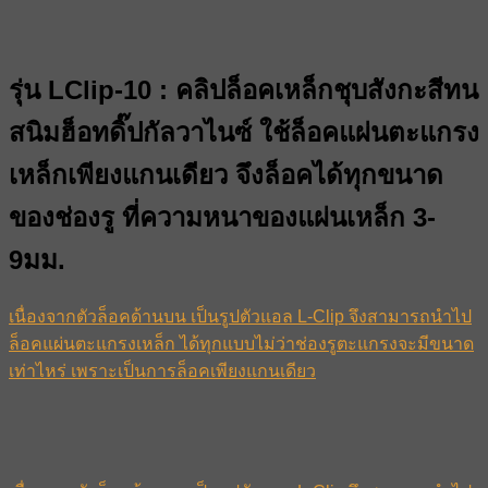
รุ่น LClip-10 : คลิปล็อคเหล็กชุบสังกะสีทน
สนิมฮ็อทดิ๊ปกัลวาไนซ์ ใช้ล็อคแผ่นตะแกรง
เหล็กเพียงแกนเดียว จึงล็อคได้ทุกขนาด
ของช่องรู ที่ความหนาของแผ่นเหล็ก 3-
9มม.
เนื่องจากตัวล็อคด้านบน เป็นรูปตัวแอล L-Clip จึงสามารถนำไป
ล็อคแผ่นตะแกรงเหล็ก ได้ทุกแบบไม่ว่าช่องรูตะแกรงจะมีขนาด
เท่าไหร่ เพราะเป็นการล็อคเพียงแกนเดียว