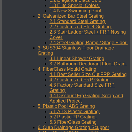
1.2 Elegance Black Color
1.3 Elite Special Colors
1.4 New Swimming Pool
2. Galvanized Bar Steel Grating
2.1 Standard Steel Grating
2.2 Customized Steel Grating
2.3 Stair Ladder Steel + FRP Nosing
Cover
2.4 Steel Grating Ramp / Stage Floor
3. SUS304 Stainless Floor Drainage
Grating
3.1 Linear Shower Grating
3.2 Bathroom Deodorant Floor Drain
4. FiberGlass Mould Grating
4.1 Best Seller Size Cut FRP Grating
4.2 Customized FRP Grating
4.3 Factory Standard Size FRP
Grating
4.4 Discount Frp Grating Scrap and
Applied Project
5. Plastic Pool ABS Grating
5.1 ABS Plastic Grating
5.2 Plastic PP Grating
5.3 FiberGlass Grating
6. Curb Drainage Grating Scupper