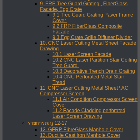
9. FRP Tree Guard Grating , FiberGlass
Facade, Egg Crate
9.1 Tree Guard Grating Paver Frame
Cover
9.2 FRP FiberGlass Composite
Facade
9.3 Egg Crate Grille Diffuser Divider
10. CNC Laser Cutting Metal Sheet Facade
Drawing
10.1 Laser Screen Facade
10.2 CNC Laser Partition Stair Ceiling
Tree Guard
10.3 Decorative Trench Drain Grating
10.4 CNC Perforated Metal Stair
Tread
11. CNC Laser Cutting Metal Sheet \ AC
Compressor Screen
11.1 Air Condition Compressor Screen
Cover
11.2 Facade Cladding perforated
Laser Screen Drawing
รายการเมนู 12-17
12. GFRP FibreGlass Manhole Cover
13. Ductile Cast Iron Manhole Cover