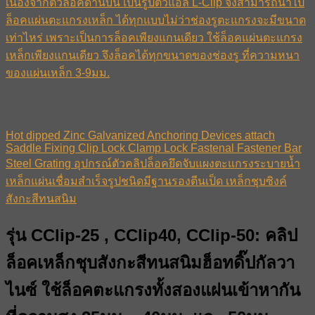
เนื่องจากตัวล็อคด้านบน เป็นรูปตัวแอล L-Clip จึงสามารถนำไป
ล็อคแผ่นตะแกรงเหล็ก ได้ทุกแบบไม่ว่าช่องรูตะแกรงจะมีขนาด
เท่าไหร่ เพราะเป็นการล็อคเพียงแกนเดียว ใช้ล็อคแผ่นตะแกรง
เหล็กเพียงแกนเดียว จึงล็อคได้ทุกขนาดของช่องรู ที่ความหนา
ของแผ่นเหล็ก 3-9มม.
Hot dipped Zinc Galvanized Anchoring Devices attach
Saddle Fixing Clip Lock Clamp Lock Fastenal Fastener Bar
Steel Grating อุปกรณ์ตัวคลิปล็อคยึดจับแผงตะแกรงระบายน้ำ
เหล็กแผ่นเชื่อมสำเร็จรูปชนิดมีฐานรองตีนเป็ด เหล็กชุบซิงค์
สังกะสีทนสนิม
รุ่น CClip-25 , CClip40, CClip-50: คลิป
ล็อคเหล็กชุบสังกะสีทนสนิมฮ็อทดิ๊ปกัลวา
ไนซ์ ใช้ล็อคตะแกรงทั้งสองแผ่นเข้าหากัน