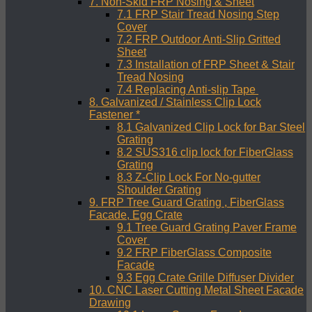
7. Non-Skid FRP Nosing & Sheet
7.1 FRP Stair Tread Nosing Step
Cover
7.2 FRP Outdoor Anti-Slip Gritted
Sheet
7.3 Installation of FRP Sheet & Stair
Tread Nosing
7.4 Replacing Anti-slip Tape
8. Galvanized / Stainless Clip Lock
Fastener *
8.1 Galvanized Clip Lock for Bar Steel
Grating
8.2 SUS316 clip lock for FiberGlass
Grating
8.3 Z-Clip Lock For No-gutter
Shoulder Grating
9. FRP Tree Guard Grating , FiberGlass
Facade, Egg Crate
9.1 Tree Guard Grating Paver Frame
Cover
9.2 FRP FiberGlass Composite
Facade
9.3 Egg Crate Grille Diffuser Divider
10. CNC Laser Cutting Metal Sheet Facade
Drawing