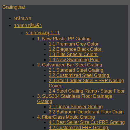
Skip
Gratingthai
to
content
หน้าแรก
รายการสินค้า
รายการเมนู 1-11
1. New Plastic PP Grating
1.1 Premium Grey Color
1.2 Elegance Black Color
1.3 Elite Special Colors
1.4 New Swimming Pool
2. Galvanized Bar Steel Grating
2.1 Standard Steel Grating
2.2 Customized Steel Grating
2.3 Stair Ladder Steel + FRP Nosing
Cover
2.4 Steel Grating Ramp / Stage Floor
3. SUS304 Stainless Floor Drainage
Grating
3.1 Linear Shower Grating
3.2 Bathroom Deodorant Floor Drain
4. FiberGlass Mould Grating
4.1 Best Seller Size Cut FRP Grating
4.2 Customized FRP Grating