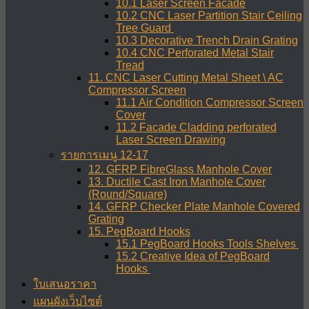
10.1 Laser Screen Facade
10.2 CNC Laser Partition Stair Ceiling
Tree Guard
10.3 Decorative Trench Drain Grating
10.4 CNC Perforated Metal Stair
Tread
11. CNC Laser Cutting Metal Sheet \ AC
Compressor Screen
11.1 Air Condition Compressor Screen
Cover
11.2 Facade Cladding perforated
Laser Screen Drawing
รายการเมนู 12-17
12. GFRP FibreGlass Manhole Cover
13. Ductile Cast Iron Manhole Cover
(Round/Square)
14. GFRP Checker Plate Manhole Covered
Grating
15. PegBoard Hooks
15.1 PegBoard Hooks Tools Shelves
15.2 Creative Idea of PegBoard
Hooks
ใบเสนอราคา
แผนผังเว็บไซต์