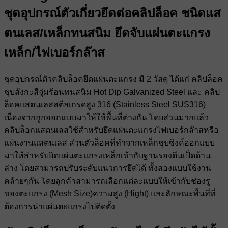
ชุดอุปกรณ์ตัวเกี่ยวยึดต่อคลิปล็อค ชนิดแส
ตนเลส/เหล็กทนสนิม ยึดจับแผ่นตะแกรง
เหล็ก/ไฟเบอร์กล๊าส
ชุดอุปกรณ์ตัวคลิปล็อคยึดแผ่นตะแกรง มี 2 วัสดุ ได้แก่ คลิปล็อค
ชุบสังกะสีจุ่มร้อนทนสนิม Hot Dip Galvanized Steel และ คลิป
ล็อคแสตนเลสสตีลเกรดสูง 316 (Stainless Steel SUS316)
เนื่องจากถูกออกแบบมาให้ใช้พื้นที่ต่างกัน โดยส่วนมากแล้ว
คลิปล็อกแสตนเลสใช้สำหรับยึดแผ่นตะแกรงไฟเบอร์กล๊าสหรือ
แผ่นงานแสตนเลส ส่วนตัวล็อคที่ทำจากเหล็กชุบซิงค์ออกแบบ
มาให้สำหรับยึดแผ่นตะแกรงเหล็กเข้ากับฐานรองตีนเป็ดด้าน
ล่าง โดยสามารถปรับระดับแนวการยึดได้ ทั้งสองแบบใช้งาน
คล้ายๆกัน โดยลูกค้าสามารถเลือกแต่ละแบบให้เข้ากับช่องรู
ของตะแกรง (Mesh Size)ความสูง (Hight) และลักษณะพื้นที่ที่
ต้องการนำแผ่นตะแกรงไปติดตั้ง