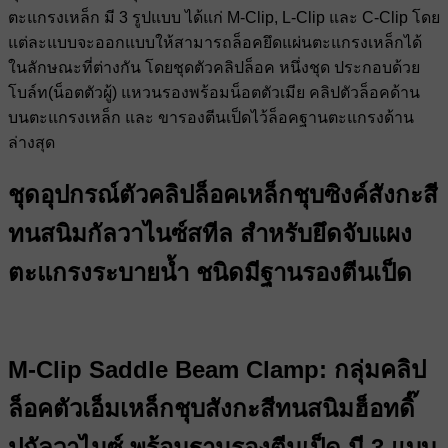
ตะแกรงเหล็ก มี 3 รูปแบบ ได้แก่ M-Clip, L-Clip และ C-Clip โดย
แต่ละแบบจะออกแบบให้สามารถล็อคยึดแผ่นตะแกรงเหล็กได้
ในลักษณะที่ต่างกัน โดยชุดตัวคลิปล็อค หนึ่งชุด ประกอบด้วย
โบล์ท(น็อตตัวผู้) แหวนรองพร้อมน็อตตัวเมีย คลิปตัวล็อคด้าน
บนตะแกรงเหล็ก และ ขารองตีนเป็ดไว้ล็อคฐานตะแกรงด้าน
ล่างสุด
ชุดอุปกรณ์ตัวคลิปล็อคเหล็กชุบซิงค์สังกะสี
ทนสนิมกัลวาไนซ์สทีล สำหรับยึดจับแผง
ตะแกรงระบายน้ำ ชนิดมีฐานรองตีนเป็ด
M-Clip Saddle Beam Clamp: กลุ่มคลิป
ล็อคตัวเอ็มเหล็กชุบสังกะสีทนสนิมฮ็อทดิ๊
ปกัลวาไนซ์ พร้อมฐานรองตีนเป็ด มี 3 แบบ