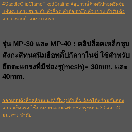
#SaddleClipClampFixedGrating #อุปกรณ์ตัวคลิปล็อคยึดจับ
แผ่นตะแกรง #ประกับ ตัวล็อค ตัวต่อ ตัวยึด ตัวแขวน ตัวรับ ตัว
เกี่ยว เหล็กยืดแผงตะแกรง
รุ่น MP-30 และ MP-40 : คลิปล็อคเหล็กชุบ
สังกะสีทนสนิมฮ็อทดิ๊ปกัลวาไนซ์ ใช้สำหรับ
ยึดตะแกรงที่มีช่องรู(mesh)= 30mm. และ
40mm.
ออกแบบตัวล็อคด้านบนให้เป็นรูปตัวเอ็ม ล็อคได้พร้อมกันสอง
แกน แข็งแรง ใช้งานง่าย ล็อคเฉพาะช่องรูขนาด 30 และ 40
มม. ตามลำดับ