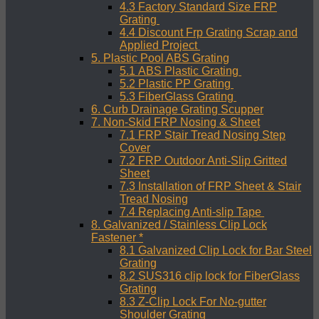
4.3 Factory Standard Size FRP
Grating
4.4 Discount Frp Grating Scrap and
Applied Project
5. Plastic Pool ABS Grating
5.1 ABS Plastic Grating
5.2 Plastic PP Grating
5.3 FiberGlass Grating
6. Curb Drainage Grating Scupper
7. Non-Skid FRP Nosing & Sheet
7.1 FRP Stair Tread Nosing Step
Cover
7.2 FRP Outdoor Anti-Slip Gritted
Sheet
7.3 Installation of FRP Sheet & Stair
Tread Nosing
7.4 Replacing Anti-slip Tape
8. Galvanized / Stainless Clip Lock
Fastener *
8.1 Galvanized Clip Lock for Bar Steel
Grating
8.2 SUS316 clip lock for FiberGlass
Grating
8.3 Z-Clip Lock For No-gutter
Shoulder Grating