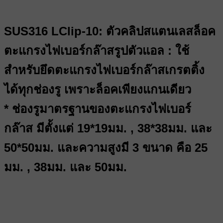
SUS316 LClip-10: ตัวคลิปสแตนเลสล็อค
ตะแกรงไฟเบอร์กล๊าสรูปตัวแอล : ใช้
สำหรับยึดตะแกรงไฟเบอร์กล๊าสเกรตติ้ง
ได้ทุกช่องรู เพราะล็อคเพียงแกนเดียว
* ช่องรูมาตรฐานของตะแกรงไฟเบอร์
กล๊าส มีตั้งแต่ 19*19มม. , 38*38มม. และ
50*50มม. และความสูงมี 3 ขนาด คือ 25
มม. , 38มม. และ 50มม.