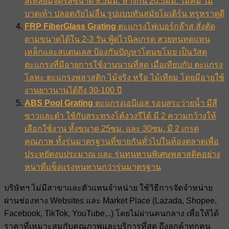
สี่เหลี่ยมจตุรัสขนาด 9.5มม. ห่างกัน 20.5มม. ไม่คม ไม่
บาดเท้า ปลอดภัยไม่ลื่น รูปแบบทันสมัยโมเดิร์น หรูหราดูดี
FRP FiberGlass Grating
ตะแกรงไฟเบอร์กล๊าส สั่งตัด
ตามขนาดได้ใน 2-3 วัน ฟู้ดไวนิลเกรด สวยทนทดแทน
เหล็กและสแตนเลส ป้องกันปัญหาโดนขโมย เป็นวัสดุ
ตะแกรงที่มีอายุการใช้งานนานที่สุด เมื่อเทียบกับ ตะแกรง
โลหะ ตะแกรงพลาสติก ไม้จริง หรือ ไม้เทียม โดยมีอายุใช้
งานยาวนานได้ถึง 30-100 ปี
ABS Pool Grating
ตะแกรงเอบีเอส รอบสระว่ายน้ำ มีสี
ขาวและดำ ใช้กับสระทรงโค้งวงรีได้ มี 2 ความกว้างให้
เลือกใช้งาน ทั้งขนาด 25ซม. และ 30ซม. มี 2 เกรด
คุณภาพ ทั้งรุ่นมาตรฐานที่ขายกันทั่วไปในท้องตลาดเพื่อ
ประหยัดงบประมาณ และ รุ่นทนทานพิเศษพลาสติคอย่าง
หนาที่แข็งแรงทนทานกว่ารุ่นมาตรฐาน
บริษัทฯ ไม่มีสาขาและตัวแทนจำหน่าย ใช้วิธีการจัดจำหน่าย
ผ่านช่องทาง Websites และ Market Place (Lazada, Shopee,
Facebook, TikTok, YouTube,..) โดยไม่ผ่านคนกลาง เพื่อให้ได้
ราคาที่เหมาะสมกับคุณภาพและบริการที่สุด ถึงลูกค้าทุกคน