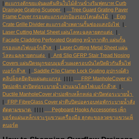
|
ตะแกรงดักขยะฝุ่นผงคันหินใบไม้ด้านข้างริมฟุตบาท Curb
Drainage Grating Scupper
|
Tree Guard Grating Paver
Frame Cover กรอบตะแกรงปกป้องรอบโคนต้นไม้
|
Egg
Crate Grille Divider ตะแกรงฝ้าเพดานกั้นช่องแสงบังไฟ
|
Laser Cutting Metal Sheet แผ่นโลหะฉลุลายตกแต่ง
|
Facade Cladding Perforated Grating หน้ากากตึก แผ่นกั้น
กรองแสงไฟเบอร์กล๊าส
|
Laser Cutting Metal Sheet แผ่น
โลหะฉลุลายตกแต่ง
|
Anti Slip GFRP Stair Tread Nosing
Covers แผ่นปิดจมูกขอบมุมคิ้วแผงครอบบันไดปิดผิวกันลื่นไฟ
เบอร์กล๊าส
|
Saddle Clip Clamp Lock Grating อุปกรณ์ตัว
คลิปล็อคยึดจับแผ่นตะแกรง
| | | |
FRP ManholeCover ฝา
ปิดบ่อพัก ฝาปิดท่อระบายน้ำ ฝาแมนโฮลไฟเบอร์กล๊าส
|
Ductile ManholeCover ฝาบ่อพักเหล็กหล่อ ฝาปิดท่อระบายน้ำ
|
FRP FibreGlass Cover ฝาทึบปิดบ่อครอบท่อพักระบายน้ำสั่ง
ตัดตามขนาด
| | | |
Pegboard Hooks Accessories เพ็ก
บอร์ดแผ่นเหล็กเจาะรูแขวนเครื่องมือ ฮุกตะขอลวดขาแขวนเพ็
คบอร์ด