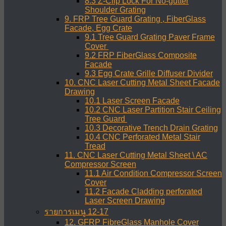
8.3 Z-Clip Lock For No-gutter
Shoulder Grating
9. FRP Tree Guard Grating , FiberGlass
Facade, Egg Crate
9.1 Tree Guard Grating Paver Frame
Cover
9.2 FRP FiberGlass Composite
Facade
9.3 Egg Crate Grille Diffuser Divider
10. CNC Laser Cutting Metal Sheet Facade
Drawing
10.1 Laser Screen Facade
10.2 CNC Laser Partition Stair Ceiling
Tree Guard
10.3 Decorative Trench Drain Grating
10.4 CNC Perforated Metal Stair
Tread
11. CNC Laser Cutting Metal Sheet \ AC
Compressor Screen
11.1 Air Condition Compressor Screen
Cover
11.2 Facade Cladding perforated
Laser Screen Drawing
รายการเมนู 12-17
12. GFRP FibreGlass Manhole Cover