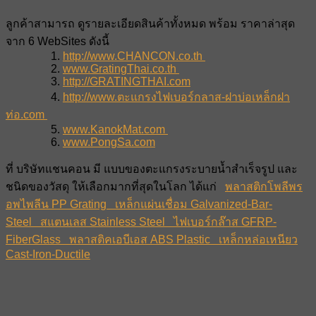
ลูกค้าสามารถ ดูรายละเอียดสินค้าทั้งหมด พร้อม ราคาล่าสุด
จาก 6 WebSites ดังนี้
1.
http://www.CHANCON.co.th
2.
www.GratingThai.co.th
3.
http://GRATINGTHAI.com
4.
http://www.ตะแกรงไฟเบอร์กลาส-ฝาบ่อเหล็กฝา
ท่อ.com
5.
www.KanokMat.com
6.
www.PongSa.com
ที่ บริษัทแชนคอน มี แบบของตะแกรงระบายน้ำสำเร็จรูป และ
ชนิดของวัสดุ ให้เลือกมากที่สุดในโลก ได้แก่
พลาสติกโพลีพร
อพไพลีน PP Grating
เหล็กแผ่นเชื่อม Galvanized-Bar-
Steel
สแตนเลส Stainless Steel
ไฟเบอร์กล๊าส GFRP-
FiberGlass
พลาสติคเอบีเอส ABS Plastic
เหล็กหล่อเหนียว
Cast-Iron-Ductile