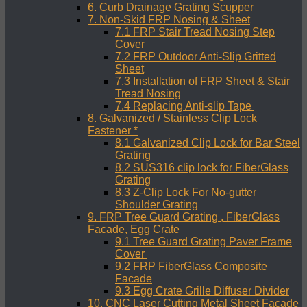
6. Curb Drainage Grating Scupper
7. Non-Skid FRP Nosing & Sheet
7.1 FRP Stair Tread Nosing Step
Cover
7.2 FRP Outdoor Anti-Slip Gritted
Sheet
7.3 Installation of FRP Sheet & Stair
Tread Nosing
7.4 Replacing Anti-slip Tape
8. Galvanized / Stainless Clip Lock
Fastener *
8.1 Galvanized Clip Lock for Bar Steel
Grating
8.2 SUS316 clip lock for FiberGlass
Grating
8.3 Z-Clip Lock For No-gutter
Shoulder Grating
9. FRP Tree Guard Grating , FiberGlass
Facade, Egg Crate
9.1 Tree Guard Grating Paver Frame
Cover
9.2 FRP FiberGlass Composite
Facade
9.3 Egg Crate Grille Diffuser Divider
10. CNC Laser Cutting Metal Sheet Facade