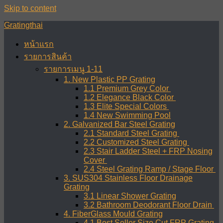
Skip to content
Gratingthai
หน้าแรก
รายการสินค้า
รายการเมนู 1-11
1. New Plastic PP Grating
1.1 Premium Grey Color
1.2 Elegance Black Color
1.3 Elite Special Colors
1.4 New Swimming Pool
2. Galvanized Bar Steel Grating
2.1 Standard Steel Grating
2.2 Customized Steel Grating
2.3 Stair Ladder Steel + FRP Nosing
Cover
2.4 Steel Grating Ramp / Stage Floor
3. SUS304 Stainless Floor Drainage
Grating
3.1 Linear Shower Grating
3.2 Bathroom Deodorant Floor Drain
4. FiberGlass Mould Grating
4.1 Best Seller Size Cut FRP Grating