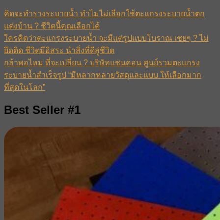
คิดจะทำรางระบายน้ำ ทำไมไม่เลือกใช้ตะแกรงระบายน้ำตก
แต่งบ้าน ? ชีวิตนี้คุณเลือกได้
ใครคิดว่าตะแกรงระบายน้ำ จะมีแต่รูปแบบโบราณ เชยๆ ? ไม่
ยึดติด ชีวิตมีอิสระ นำสิ่งที่ดีสู่ชีวิต
กล้าพอไหม ที่จะเปลี่ยน ? บริษัทแชนคอน ศูนย์รวมตะแกรง
ระบายน้ำสำเร็จรูป “มีหลากหลายวัสดุและแบบ ให้เลือกมาก
ที่สุดในโลก”
Best Seller #1