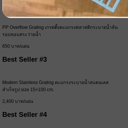
PP Overflow Grating เกรตติ้งตะแกรงพลาสติกระบายน้ำล้น
รอบขอบสระว่ายน้ำ
650 บาท/แผ่น
Best Seller #3
Modern Stainless Grating ตะแกรงระบายน้ำสแตนเลส
สำเร็จรูป size 15×100 cm.
2,400 บาท/แผ่น
Best Seller #4