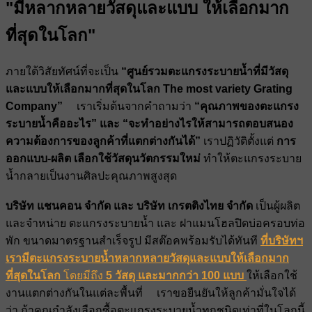
"มีหลากหลายวัสดุและแบบ ให้เลือกมาก
ที่สุดในโลก"
ภายใต้วิสัยทัศน์ที่จะเป็น
“ศูนย์รวมตะแกรงระบายน้ำที่มีวัสดุ
และแบบให้เลือกมากที่สุดในโลก The most variety Grating
Company”
เราเริ่มต้นจากคำถามว่า
“คุณภาพของตะแกรง
ระบายน้ำคืออะไร” และ “จะทำอย่างไรให้สามารถตอบสนอง
ความต้องการของลูกค้าที่แตกต่างกันได้”
เราปฏิวัติตั้งแต่
การ
ออกแบบ-ผลิต เลือกใช้วัสดุนวัตกรรมใหม่
ทำให้ตะแกรงระบาย
น้ำกลายเป็นงานศิลปะคุณภาพสูงสุด
บริษัท แชนคอน จำกัด และ บริษัท เกรตติงไทย จำกัด
เป็นผู้ผลิต
และจำหน่าย ตะแกรงระบายน้ำ และ ฝาแมนโฮลปิดบ่อครอบท่อ
พัก ขนาดมาตรฐานสำเร็จรูป มีสต๊อคพร้อมรับได้ทันที
ที่บริษัทฯ
เรามีตะแกรงระบายน้ำหลากหลายวัสดุและแบบให้เลือกมาก
ที่สุดในโลก
โดยมีถึง
5 วัสดุ และมากกว่า 100 แบบ
ให้เลือกใช้
งานแตกต่างกันในแต่ละพื้นที่ เราขอยืนยันให้ลูกค้ามั่นใจได้
ว่า ถ้าคุณกำลังเลือกซื้อตะแกรงระบายน้ำทุกชนิดเท่าที่ในโลกนี้