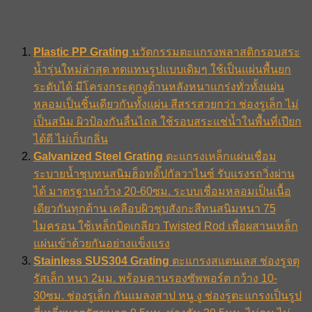
Plastic PP Grating
นวัตกรรมตะแกรงพลาสติกรอบสระ
น้ำรุ่นใหม่ล่าสุด ทดแทนรูปแบบเดิมๆ ใช้เป็นแผ่นพื้นยก
ระดับได้ มีโครงกระดูกงูด้านหลังหนาแกร่งทั่วทั้งแผ่น
หลอมเป็นชิ้นเดียวกันทั้งแผ่น สีสรรสวยกว่า ช่องรูเล็ก ไม่
เป็นสนิม ผิวป้องกันลื่นไถล ใช้รอบสระแช่น้ำในพื้นที่เปียก
ได้ดี ไม่เก็บกลิ่น
Galvanized Steel Grating
ตะแกรงเหล็กแผ่นเชื่อม
ระบายน้ำชุบทนสนิมฮ็อทดิ๊ปกัลวาไนซ์ รับแรงรถวิ่งผ่าน
ได้ มาตรฐานกว้าง 20-60ซม. ระบบเชื่อมหลอมเป็นเนื้อ
เดียวกันทุกด้าน เคลือบผิวชุบสังกะสีทนสนิมหนา 75
ไมครอน ใช้เหล็กบิดเกลียว Twisted Rod เพื่อผสานเหล็ก
แผ่นเข้าด้วยกันอย่างแข็งแรง
Stainless SUS304 Grating
ตะแกรงสแตนเลส ช่องรูจตุ
รัสเล็ก หนา 2มม. พร้อมคานรองซัพพอร์ต กว้าง 10-
30ซม. ช่องรูเล็ก กันแมลงสาป หนู งู ช่องรูตะแกรงเป็นรูป