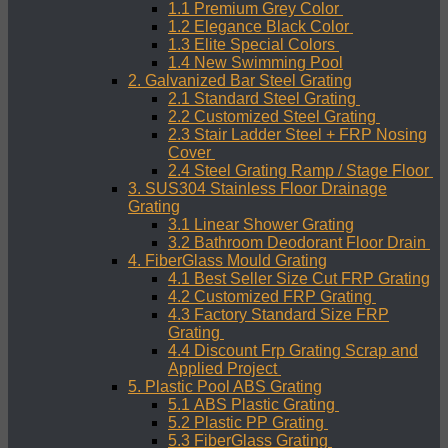
1.1 Premium Grey Color
1.2 Elegance Black Color
1.3 Elite Special Colors
1.4 New Swimming Pool
2. Galvanized Bar Steel Grating
2.1 Standard Steel Grating
2.2 Customized Steel Grating
2.3 Stair Ladder Steel + FRP Nosing
Cover
2.4 Steel Grating Ramp / Stage Floor
3. SUS304 Stainless Floor Drainage
Grating
3.1 Linear Shower Grating
3.2 Bathroom Deodorant Floor Drain
4. FiberGlass Mould Grating
4.1 Best Seller Size Cut FRP Grating
4.2 Customized FRP Grating
4.3 Factory Standard Size FRP
Grating
4.4 Discount Frp Grating Scrap and
Applied Project
5. Plastic Pool ABS Grating
5.1 ABS Plastic Grating
5.2 Plastic PP Grating
5.3 FiberGlass Grating