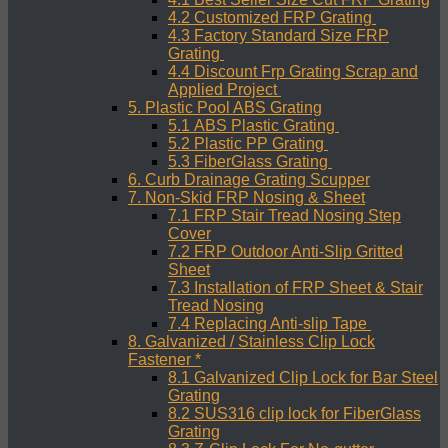
4.2 Customized FRP Grating
4.3 Factory Standard Size FRP
Grating
4.4 Discount Frp Grating Scrap and
Applied Project
5. Plastic Pool ABS Grating
5.1 ABS Plastic Grating
5.2 Plastic PP Grating
5.3 FiberGlass Grating
6. Curb Drainage Grating Scupper
7. Non-Skid FRP Nosing & Sheet
7.1 FRP Stair Tread Nosing Step
Cover
7.2 FRP Outdoor Anti-Slip Gritted
Sheet
7.3 Installation of FRP Sheet & Stair
Tread Nosing
7.4 Replacing Anti-slip Tape
8. Galvanized / Stainless Clip Lock
Fastener *
8.1 Galvanized Clip Lock for Bar Steel
Grating
8.2 SUS316 clip lock for FiberGlass
Grating