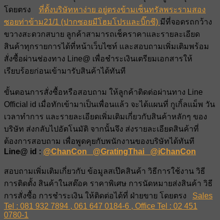
โดยตรง
ที่ตั้งบริษัทหาง่าย อยู่ตรงข้ามเซ็นทรัลพระรามสอง
ซอยท่าข้าม21/1 (ปากซอยมีโฮมโปรและบิ๊กซี)
มีที่จอดรถกว้าง
ขวางสะดวกสบาย ลูกค้าสามารถเช็คราคาและรายละเอียด
สินค้าทุกรายการได้ที่หน้าเว็บไซท์ และสอบถามเพิ่มเติมพร้อม
สั่งซื้อผ่านช่องทาง Line@ เพื่อชำระเงินเตรียมเอกสารให้
เรียบร้อยก่อนเข้ามารับสินค้าได้ทันที
ขั้นตอนการสั่งซื้อหรือสอบถาม ให้ลูกค้าติดต่อผ่านทาง Line
Official id เมื่อทักเข้ามาเป็นเพื่อนแล้ว จะได้แผนที่ กูเกิ้ลแม็พ วัน
เวลาทำการ และรายละเอียดเพิ่มเติมเกี่ยวกับสินค้าหลักๆ ของ
บริษัท ส่งกลับไปอัตโนมัติ จากนั้นจึง ส่งรายละเอียดสินค้าที่
ต้องการสอบถาม เพื่อพูดคุยกับพนักงานของบริษัทได้ทันที
Line@ id :
@ChanCon @GratingThai @iChanCon
สอบถามเพิ่มเติมเกี่ยวกับ ข้อมูลสเป๊คสินค้า วิธีการใช้งาน วิธี
การติดตั้ง สินค้าในสต๊อค ราคาพิเศษ การนัดหมายส่งสินค้า วิธี
การสั่งซื้อ การชำระเงิน ให้ติดต่อได้ที่ ฝ่ายขาย โดยตรง
Sales
Tel : 081 932 7894 , 061 647 0184-6 , Office Tel : 02 451
0780-1