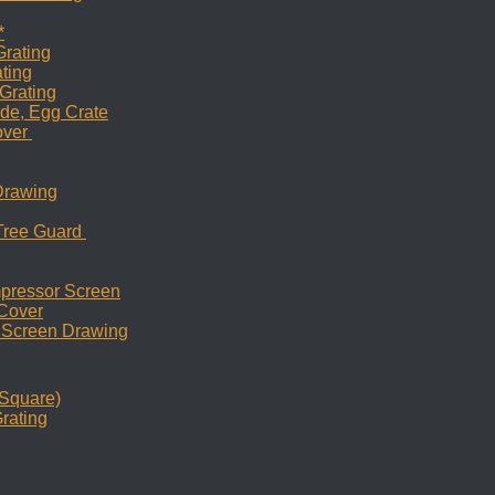
*
Grating
ating
 Grating
ade, Egg Crate
over
Drawing
 Tree Guard
mpressor Screen
 Cover
r Screen Drawing
/Square)
rating