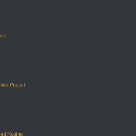
over
g
lied Project
t
read Nosing