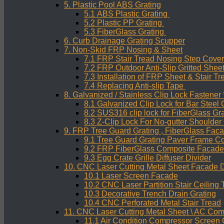
5. Plastic Pool ABS Grating
5.1 ABS Plastic Grating
5.2 Plastic PP Grating
5.3 FiberGlass Grating
6. Curb Drainage Grating Scupper
7. Non-Skid FRP Nosing & Sheet
7.1 FRP Stair Tread Nosing Step Cover
7.2 FRP Outdoor Anti-Slip Gritted Shee
7.3 Installation of FRP Sheet & Stair T
7.4 Replacing Anti-slip Tape
8. Galvanized / Stainless Clip Lock Fastener 
8.1 Galvanized Clip Lock for Bar Steel 
8.2 SUS316 clip lock for FiberGlass Gr
8.3 Z-Clip Lock For No-gutter Shoulder
9. FRP Tree Guard Grating , FiberGlass Fac
9.1 Tree Guard Grating Paver Frame C
9.2 FRP FiberGlass Composite Facade
9.3 Egg Crate Grille Diffuser Divider
10. CNC Laser Cutting Metal Sheet Facade 
10.1 Laser Screen Facade
10.2 CNC Laser Partition Stair Ceiling
10.3 Decorative Trench Drain Grating
10.4 CNC Perforated Metal Stair Tread
11. CNC Laser Cutting Metal Sheet \ AC Co
11.1 Air Condition Compressor Screen