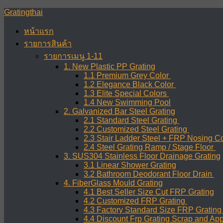
Skip
Gratingthai
to
content
หน้าแรก
รายการสินค้า
รายการเมนู 1-11
1. New Plastic PP Grating
1.1 Premium Grey Color
1.2 Elegance Black Color
1.3 Elite Special Colors
1.4 New Swimming Pool
2. Galvanized Bar Steel Grating
2.1 Standard Steel Grating
2.2 Customized Steel Grating
2.3 Stair Ladder Steel + FRP Nosing C
2.4 Steel Grating Ramp / Stage Floor
3. SUS304 Stainless Floor Drainage Grating
3.1 Linear Shower Grating
3.2 Bathroom Deodorant Floor Drain
4. FiberGlass Mould Grating
4.1 Best Seller Size Cut FRP Grating
4.2 Customized FRP Grating
4.3 Factory Standard Size FRP Gratin
4.4 Discount Frp Grating Scrap and App