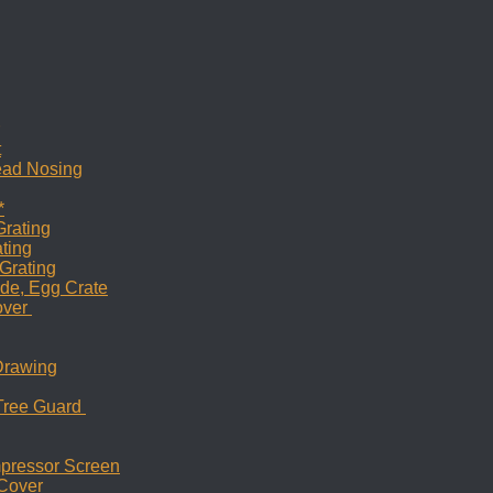
t
read Nosing
*
Grating
ating
 Grating
ade, Egg Crate
over
Drawing
 Tree Guard
mpressor Screen
 Cover