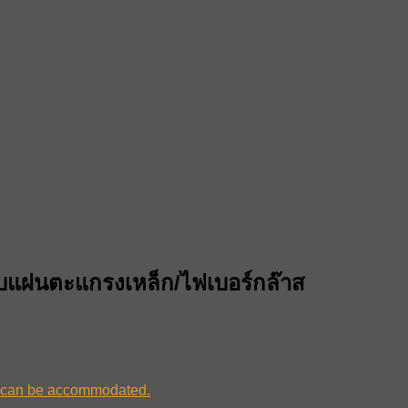
จับแผ่นตะแกรงเหล็ก/ไฟเบอร์กล๊าส
ons can be accommodated.