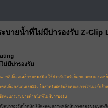
บายน้ำที่ไม่มีบ่ารองรับ Z-Cli
ating
ม่มีบ่ารองรับ
nal คลิปล็อคเหล็กชุบทนสนิม ใช้สำหรับยึดจับล็อคแผ่นตะแกรงเหล
r ชคลิปล็อคสแตนเลส316 ใช้สำหรับยึดจับล็อคตะแกรงไฟเบอร์กล๊า
ยึดตะแกรงระบายน้ำชนิดที่ไม่มีบ่ารองรับ
ใช้เป็นบ่ารองรับน้ำหนัก ให้แผ่นตะแกรงเหล็กนั้นวางเสมอขอบปูนห