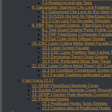
7.4 Replacing Anti-slip Tape
8. Galvanized / Stainless Clip Lock Fastener 
8.1 Galvanized Clip Lock for Bar Steel 
8.2 SUS316 clip lock for FiberGlass Gr
8.3 Z-Clip Lock For No-gutter Shoulder
9. FRP Tree Guard Grating , FiberGlass Fac
9.1 Tree Guard Grating Paver Frame C
9.2 FRP FiberGlass Composite Facade
9.3 Egg Crate Grille Diffuser Divider
10. CNC Laser Cutting Metal Sheet Facade 
10.1 Laser Screen Facade
10.2 CNC Laser Partition Stair Ceiling
10.3 Decorative Trench Drain Grating
10.4 CNC Perforated Metal Stair Tread
11. CNC Laser Cutting Metal Sheet \ AC Co
11.1 Air Condition Compressor Screen
11.2 Facade Cladding perforated Lase
รายการเมนู 12-17
12. GFRP FibreGlass Manhole Cover
13. Ductile Cast Iron Manhole Cover (Round
14. GFRP Checker Plate Manhole Covered G
15. PegBoard Hooks
15.1 PegBoard Hooks Tools Shelves
15.2 Creative Idea of PegBoard Hooks