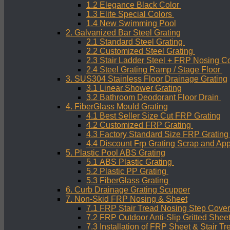
1.2 Elegance Black Color
1.3 Elite Special Colors
1.4 New Swimming Pool
2. Galvanized Bar Steel Grating
2.1 Standard Steel Grating
2.2 Customized Steel Grating
2.3 Stair Ladder Steel + FRP Nosing C
2.4 Steel Grating Ramp / Stage Floor
3. SUS304 Stainless Floor Drainage Grating
3.1 Linear Shower Grating
3.2 Bathroom Deodorant Floor Drain
4. FiberGlass Mould Grating
4.1 Best Seller Size Cut FRP Grating
4.2 Customized FRP Grating
4.3 Factory Standard Size FRP Gratin
4.4 Discount Frp Grating Scrap and App
5. Plastic Pool ABS Grating
5.1 ABS Plastic Grating
5.2 Plastic PP Grating
5.3 FiberGlass Grating
6. Curb Drainage Grating Scupper
7. Non-Skid FRP Nosing & Sheet
7.1 FRP Stair Tread Nosing Step Cover
7.2 FRP Outdoor Anti-Slip Gritted Shee
7.3 Installation of FRP Sheet & Stair T