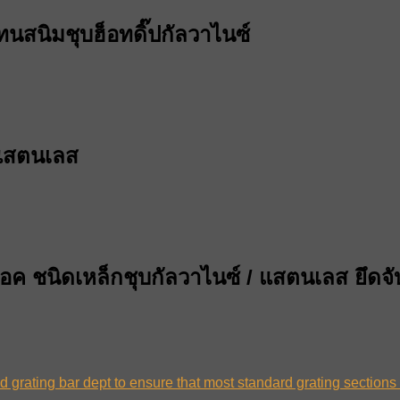
นสนิมชุบฮ็อทดิ๊ปกัลวาไนซ์
ดแสตนเลส
ปล็อค ชนิดเหล็กชุบกัลวาไนซ์ / แสตนเลส ยึด
 and grating bar dept to ensure that most standard grating secti