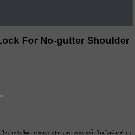
p Lock For No-gutter Shoulder
็ก
ส
รือใช้สำหรับยึดเกาะขอบบ่าปูนของรางระบายน้ำ โดยไม่ต้องทำบ่า