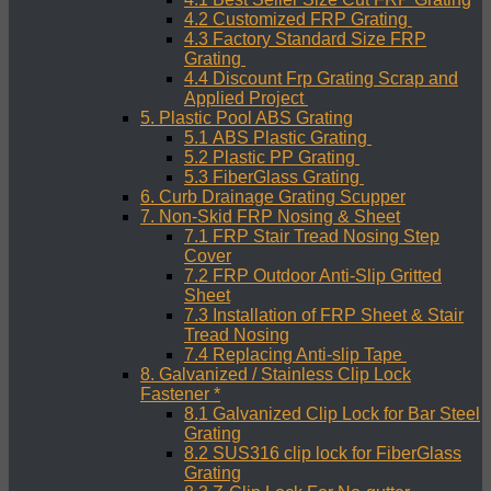
4.2 Customized FRP Grating
4.3 Factory Standard Size FRP
Grating
4.4 Discount Frp Grating Scrap and
Applied Project
5. Plastic Pool ABS Grating
5.1 ABS Plastic Grating
5.2 Plastic PP Grating
5.3 FiberGlass Grating
6. Curb Drainage Grating Scupper
7. Non-Skid FRP Nosing & Sheet
7.1 FRP Stair Tread Nosing Step
Cover
7.2 FRP Outdoor Anti-Slip Gritted
Sheet
7.3 Installation of FRP Sheet & Stair
Tread Nosing
7.4 Replacing Anti-slip Tape
8. Galvanized / Stainless Clip Lock
Fastener *
8.1 Galvanized Clip Lock for Bar Steel
Grating
8.2 SUS316 clip lock for FiberGlass
Grating