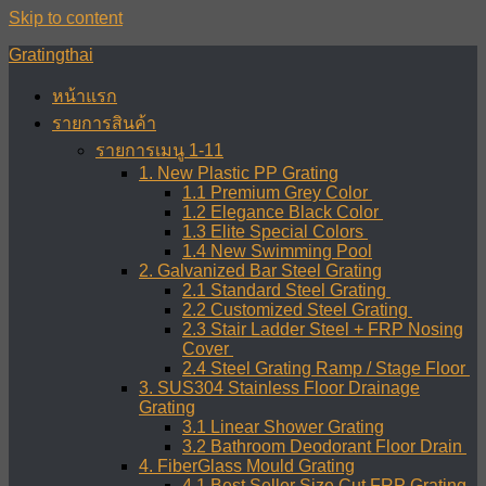
Skip to content
Gratingthai
หน้าแรก
รายการสินค้า
รายการเมนู 1-11
1. New Plastic PP Grating
1.1 Premium Grey Color
1.2 Elegance Black Color
1.3 Elite Special Colors
1.4 New Swimming Pool
2. Galvanized Bar Steel Grating
2.1 Standard Steel Grating
2.2 Customized Steel Grating
2.3 Stair Ladder Steel + FRP Nosing
Cover
2.4 Steel Grating Ramp / Stage Floor
3. SUS304 Stainless Floor Drainage
Grating
3.1 Linear Shower Grating
3.2 Bathroom Deodorant Floor Drain
4. FiberGlass Mould Grating
4.1 Best Seller Size Cut FRP Grating