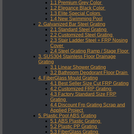
1.1 Premium Grey Color
1.2 Elegance Black Color
1.3 Elite Special Colors
1.4 New Swimming Pool
2. Galvanized Bar Steel Grating
2.1 Standard Steel Grating
2.2 Customized Steel Grating
2.3 Stair Ladder Steel + FRP Nosing
Cover
2.4 Steel Grating Ramp / Stage Floor
3. SUS304 Stainless Floor Drainage
Grating
3.1 Linear Shower Grating
3.2 Bathroom Deodorant Floor Drain
4. FiberGlass Mould Grating
4.1 Best Seller Size Cut FRP Grating
4.2 Customized FRP Grating
4.3 Factory Standard Size FRP
Grating
4.4 Discount Frp Grating Scrap and
Applied Project
5. Plastic Pool ABS Grating
5.1 ABS Plastic Grating
5.2 Plastic PP Grating
5.3 FiberGlass Grating