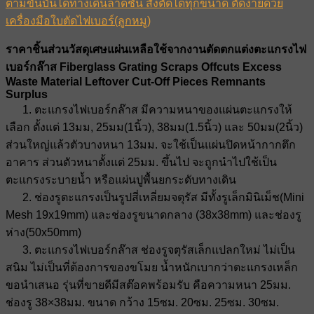
ตามขั้นบันไดทางเดินลาดชัน สั่งตัดได้ทุกขนาด ตัดง่ายด้วย
เครื่องมือใบตัดไฟเบอร์(ลูกหมู)
ราคาชิ้นส่วนวัสดุเศษแผ่นเหลือใช้จากงานตัดตกแต่งตะแกรงไฟ
เบอร์กล๊าส Fiberglass Grating Scraps Offcuts Excess
Waste Material Leftover Cut-Off Pieces Remnants
Surplus
1. ตะแกรงไฟเบอร์กล๊าส มีความหนาของแผ่นตะแกรงให้
เลือก ตั้งแต่ 13มม, 25มม(1นิ้ว), 38มม(1.5นิ้ว) และ 50มม(2นิ้ว)
ส่วนใหญ่แล้วตัวบางหนา 13มม. จะใช้เป็นแผ่นปิดหน้ากากตึก
อาคาร ส่วนตัวหนาตั้งแต่ 25มม. ขึ้นไป จะถูกนำไปใช้เป็น
ตะแกรงระบายน้ำ หรือแผ่นปูพื้นยกระดับทางเดิน
2. ช่องรูตะแกรงเป็นรูปสี่เหลี่ยมจตุรัส มีทั้งรูเล็กมินิเม็ช(Mini
Mesh 19x19mm) และช่องรูขนาดกลาง (38x38mm) และช่องรู
ห่าง(50x50mm)
3. ตะแกรงไฟเบอร์กล๊าส ช่องรูจตุรัสเล็กแปลกใหม่ ไม่เป็น
สนิม ไม่เป็นที่ต้องการของขโมย น้ำหนักเบากว่าตะแกรงเหล็ก
ขอนำเสนอ รุ่นที่ขายดีมีสต๊อคพร้อมรับ คือความหนา 25มม.
ช่องรู 38×38มม. ขนาด กว้าง 15ซม. 20ซม. 25ซม. 30ซม.