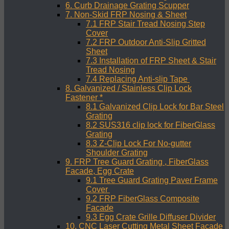
6. Curb Drainage Grating Scupper
7. Non-Skid FRP Nosing & Sheet
7.1 FRP Stair Tread Nosing Step
Cover
7.2 FRP Outdoor Anti-Slip Gritted
Sheet
7.3 Installation of FRP Sheet & Stair
Tread Nosing
7.4 Replacing Anti-slip Tape
8. Galvanized / Stainless Clip Lock
Fastener *
8.1 Galvanized Clip Lock for Bar Steel
Grating
8.2 SUS316 clip lock for FiberGlass
Grating
8.3 Z-Clip Lock For No-gutter
Shoulder Grating
9. FRP Tree Guard Grating , FiberGlass
Facade, Egg Crate
9.1 Tree Guard Grating Paver Frame
Cover
9.2 FRP FiberGlass Composite
Facade
9.3 Egg Crate Grille Diffuser Divider
10. CNC Laser Cutting Metal Sheet Facade