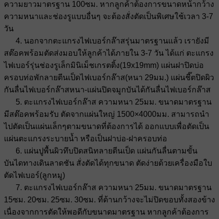
ความยาวมาตรฐาน 100ซม. หากลูกค้าต้องการขนาดหน้ากว้าง
ความหนาและช่องรูแบบอื่นๆ จะต้องสั่งตัดเป็นพิเศษใช้เวลา 3-7
วัน
4. นอกจากตะแกรงไฟเบอร์กล๊าสรุ่นมาตรฐานแล้ว เรายังมี
สต๊อคพร้อมตัดส่งมอบให้ลูกค้าได้ภายใน 3-7 วัน ได้แก่ ตะแกรง
ไฟเบอร์รุ่นช่องรูเล็กมินิเม็ชเกรตติ้ง(19x19mm) แผ่นฝาปิดบ่อ
ครอบท่อพักลายตีนเป็ดไฟเบอร์กล๊าส(หนา 29มม.) แผ่นชี๊ตปิดผิว
กันลื่นไฟเบอร์กล๊าสหนา-แผ่นปิดจมูกบันได้กันลื่นไฟเบอร์กล๊าส
5. ตะแกรงไฟเบอร์กล๊าส ความหนา 25มม. ขนาดมาตรฐาน
มีสต๊อคพร้อมรับ ตัดจากแผ่นใหญ่ 1500×4000มม. สามารถนำ
ไปตัดเป็นแผ่นเล็กๆตามขนาดที่ต้องการได้ ออกแบบเพื่อตัดเป็น
แผ่นตะแกรงระบายน้ำ หรือเป็นฝาบ่อ-ฝาครอบท่อ
6. แผ่นปูพื้นผิวทึบปิดสนิทลายตีนเป็ด แผ่นกันลื่นตามขั้น
บันไดทางเดินลาดชัน สั่งตัดได้ทุกขนาด ตัดง่ายด้วยเครื่องมือใบ
ตัดไฟเบอร์(ลูกหมู)
7. ตะแกรงไฟเบอร์กล๊าส ความหนา 25มม. ขนาดมาตรฐาน
15ซม. 20ซม. 25ซม. 30ซม. ที่ด้านกว้างจะไม่ปิดขอบทั้งสองข้าง
เนื่องจากการตัดให้พอดีกับขนาดมาตรฐาน หากลูกค้าต้องการ