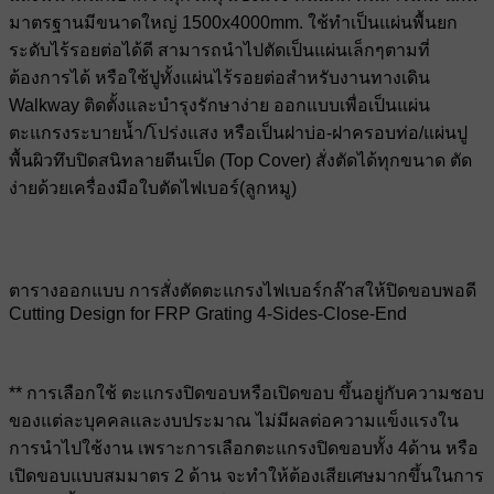
มาตรฐานมีขนาดใหญ่ 1500x4000mm. ใช้ทำเป็นแผ่นพื้นยก
ระดับไร้รอยต่อได้ดี สามารถนำไปตัดเป็นแผ่นเล็กๆตามที่
ต้องการได้ หรือใช้ปูทั้งแผ่นไร้รอยต่อสำหรับงานทางเดิน
Walkway ติดตั้งและบำรุงรักษาง่าย ออกแบบเพื่อเป็นแผ่น
ตะแกรงระบายน้ำ/โปร่งแสง หรือเป็นฝาบ่อ-ฝาครอบท่อ/แผ่นปู
พื้นผิวทึบปิดสนิทลายตีนเป็ด (Top Cover) สั่งตัดได้ทุกขนาด ตัด
ง่ายด้วยเครื่องมือใบตัดไฟเบอร์(ลูกหมู)
ตารางออกแบบ การสั่งตัดตะแกรงไฟเบอร์กล๊าสให้ปิดขอบพอดี
Cutting Design for FRP Grating 4-Sides-Close-End
** การเลือกใช้ ตะแกรงปิดขอบหรือเปิดขอบ ขึ้นอยู่กับความชอบ
ของแต่ละบุคคลและงบประมาณ ไม่มีผลต่อความแข็งแรงใน
การนำไปใช้งาน เพราะการเลือกตะแกรงปิดขอบทั้ง 4ด้าน หรือ
เปิดขอบแบบสมมาตร 2 ด้าน จะทำให้ต้องเสียเศษมากขึ้นในการ