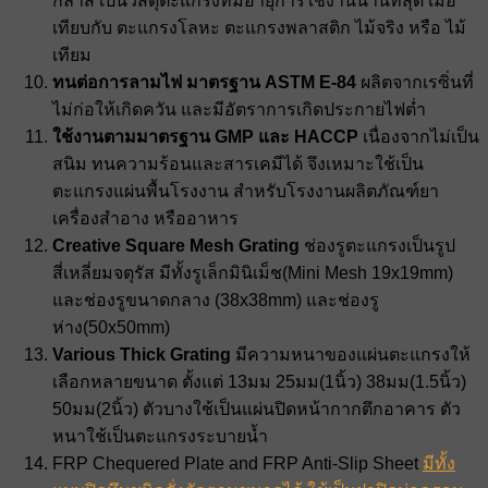
กล๊าส เป็นวัสดุตะแกรงที่มีอายุการใช้งานนานที่สุด เมื่อ
เทียบกับ ตะแกรงโลหะ ตะแกรงพลาสติก ไม้จริง หรือ ไม้
เทียม
ทนต่อการลามไฟ มาตรฐาน ASTM E-84
ผลิตจากเรซิ่นที่
ไม่ก่อให้เกิดควัน และมีอัตราการเกิดประกายไฟต่ำ
ใช้งานตามมาตรฐาน GMP และ HACCP
เนื่องจากไม่เป็น
สนิม ทนความร้อนและสารเคมีได้ จึงเหมาะใช้เป็น
ตะแกรงแผ่นพื้นโรงงาน สำหรับโรงงานผลิตภัณฑ์ยา
เครื่องสําอาง หรืออาหาร
Creative Square Mesh Grating
ช่องรูตะแกรงเป็นรูป
สี่เหลี่ยมจตุรัส มีทั้งรูเล็กมินิเม็ช(Mini Mesh 19x19mm)
และช่องรูขนาดกลาง (38x38mm) และช่องรู
ห่าง(50x50mm)
Various Thick Grating
มีความหนาของแผ่นตะแกรงให้
เลือกหลายขนาด ตั้งแต่ 13มม 25มม(1นิ้ว) 38มม(1.5นิ้ว)
50มม(2นิ้ว) ตัวบางใช้เป็นแผ่นปิดหน้ากากตึกอาคาร ตัว
หนาใช้เป็นตะแกรงระบายน้ำ
FRP Chequered Plate and FRP Anti-Slip Sheet
มีทั้ง